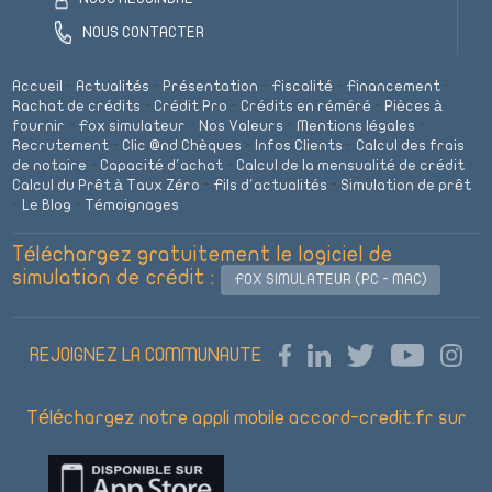
NOUS CONTACTER
Accueil
-
Actualités
-
Présentation
-
Fiscalité
-
Financement
-
Rachat de crédits
-
Crédit Pro
-
Crédits en réméré
-
Pièces à
fournir
-
Fox simulateur
-
Nos Valeurs
-
Mentions légales
-
Recrutement
-
Clic @nd Chèques
-
Infos Clients
-
Calcul des frais
de notaire
-
Capacité d'achat
-
Calcul de la mensualité de crédit
-
Calcul du Prêt à Taux Zéro
-
Fils d'actualités
-
Simulation de prêt
-
Le Blog
-
Témoignages
Téléchargez gratuitement le logiciel de
simulation de crédit :
FOX SIMULATEUR (PC - MAC)
REJOIGNEZ LA COMMUNAUTE
Téléchargez notre appli mobile accord-credit.fr sur