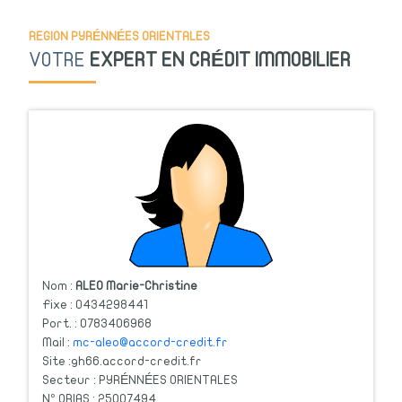
REGION PYRÉNNÉES ORIENTALES
VOTRE
EXPERT EN CRÉDIT
IMMOBILIER
Nom :
ALEO Marie-Christine
Fixe :
0434298441
Port. :
0783406968
Mail :
mc-aleo@accord-credit.fr
Site :
gh66.accord-credit.fr
Secteur :
PYRÉNNÉES ORIENTALES
N° ORIAS :
25007494