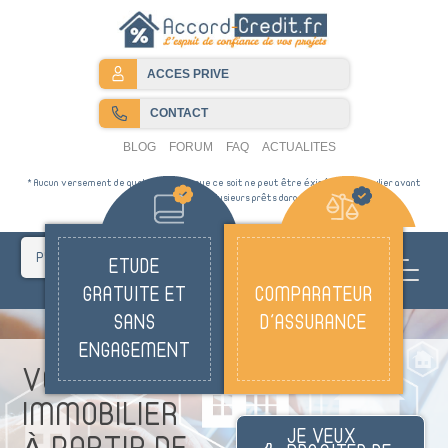
ACCES PRIVE
CONTACT
BLOG
FORUM
FAQ
ACTUALITES
* Aucun versement de quelque nature que ce soit ne peut être éxigé dun particulier avant
lobtention dun ou plusieurs prêts dargent
PYRÉNNÉES ORIENTALES
ETUDE
GRATUITE ET
COMPARATEUR
SANS
D'ASSURANCE
ENGAGEMENT
VOTRE CRÉDIT
IMMOBILIER
JE VEUX